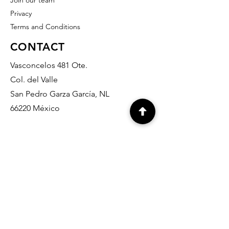
Join our team
Privacy
Terms and Conditions
CONTACT
Vasconcelos 481 Ote.
Col. del Valle
San Pedro Garza García, NL
66220 México
info@grabados-monterrey.com
818- 378- 07- 37
818- 335-10- 27
818- 345-14- 65
812-636-90-32