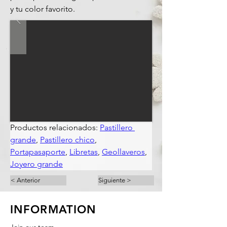
y tu color favorito.
Productos relacionados: 
Pastillero 
grande
, 
Pastillero chico
, 
Portapasaporte
, 
Libretas
, 
Geollaveros
,
Joyero grande
< Anterior
Siguiente >
INFORMATION