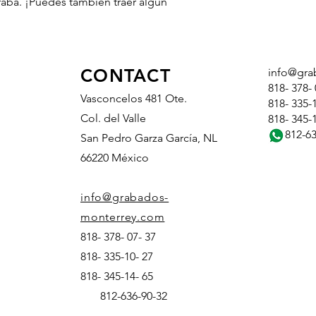
raba. ¡Puedes también traer algún
CONTACT
info@gra
818- 378- 
Vasconcelos 481 Ote.
818- 335-
Col. del Valle
818- 34
812-636
San Pedro Garza García, NL
66220 México
info@grabados-
monterrey.com
818- 378- 07- 37
818- 335-10- 27
818- 345-14- 65
812-636-90-32