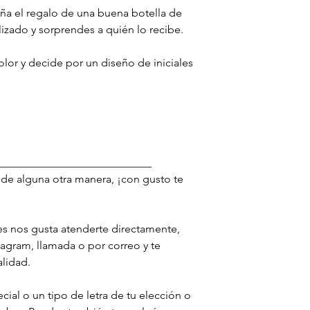
que quieres solicitar
a el regalo de una buena botella de
correo y te ayudamos
lizado y sorprendes a quién lo recibe.
(81) 83780737
info@grabados-mont
olor y decide por un diseño de iniciales
Si el producto es dev
manufactura, se toma
en caso de no ser pos
costo.
____________________________
 de alguna otra manera, ¡con gusto te
es nos gusta atenderte directamente,
agram, llamada o por correo y te
lidad.
ial o un tipo de letra de tu elección o