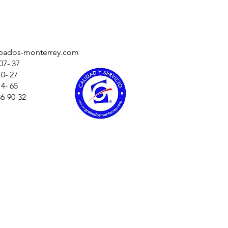
bados-monterrey.com
07- 37
10- 27
5-14- 65
-90-32