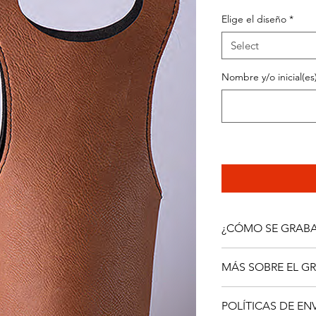
Elige el diseño
*
Select
Nombre y/o inicial(es
¿CÓMO SE GRAB
UBICACIÓN
MÁS SOBRE EL G
En este producto el
sólo lado de la pieza.
El producto se graba 
CONSIDERACIONES
POLÍTICAS DE EN
del material y revela
No se hacen cambios 