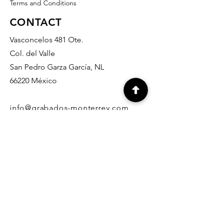
Terms and Conditions
CONTACT
Vasconcelos 481 Ote.
Col. del Valle
San Pedro Garza García, NL
66220 México
info@grabados-monterrey.com
818- 378- 07- 37
818- 335-10- 27
818- 345-14- 65
812-636-90-32
info@grabados-monterrey.com