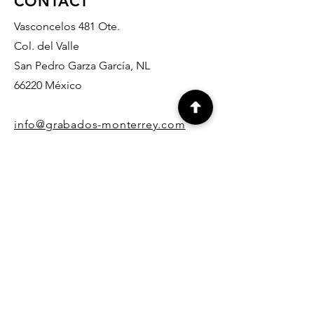
CONTACT
Vasconcelos 481 Ote.
Col. del Valle
San Pedro Garza García, NL
66220 México
info@grabados-monterrey.com
818- 378- 07- 37
818- 335-10- 27
818- 345-14- 65
812-636-90-32
info@grabados-monterrey.com
818- 378- 07- 37
818- 335-10- 27