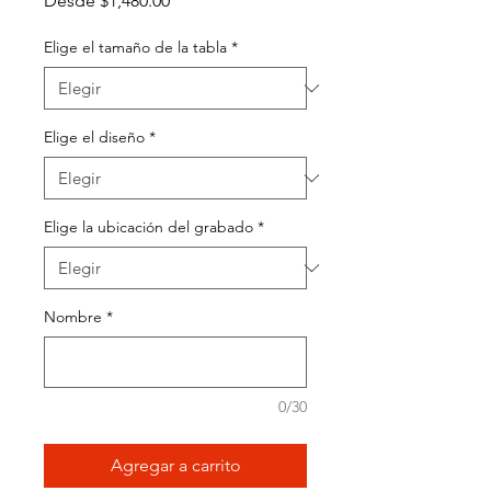
Desde
$1,480.00
de
oferta
Elige el tamaño de la tabla
*
Elige el diseño
*
Elige la ubicación del grabado
*
Nombre
*
0/30
Agregar a carrito