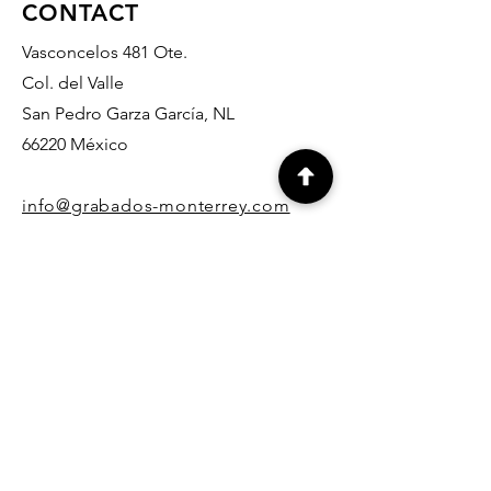
CONTACT
Vasconcelos 481 Ote.
Col. del Valle
San Pedro Garza García, NL
66220 México
info@grabados-monterrey.com
818- 378- 07- 37
818- 335-10- 27
818- 345-14- 65
812-636-90-32
info@grabados-monterrey.com
818- 378- 07- 37
818- 335-10- 27