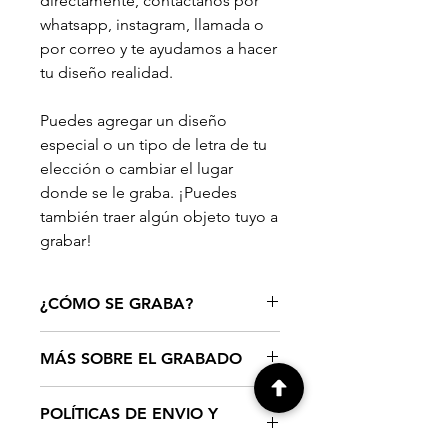
directamente, contáctanos por
whatsapp, instagram, llamada o
por correo y te ayudamos a hacer
tu diseño realidad.
Puedes agregar un diseño
especial o un tipo de letra de tu
elección o cambiar el lugar
donde se le graba. ¡Puedes
también traer algún objeto tuyo a
grabar!
¿CÓMO SE GRABA?
UBICACIÓN
MÁS SOBRE EL GRABADO
En este producto el grabado se
centra en la tarjeta.
El producto se graba a diamante, el
POLÍTICAS DE ENVIO Y
grabado a diamante crea una
CONSIDERACIONES
DEVOLUCIONES
hendidura en el material. Este tipo de
Todos los diseños con