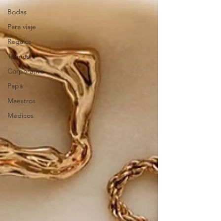
Bodas
Para viaje
Regalos
Termos
Corporativo
Papá
Maestros
Medicos