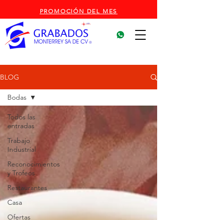
PROMOCIÓN DEL MES
BLOG
Bodas
Todos las
entradas
Trabajo
Industrial
Reconocimientos
y Trofeos
Restaurantes
Casa
Ofertas