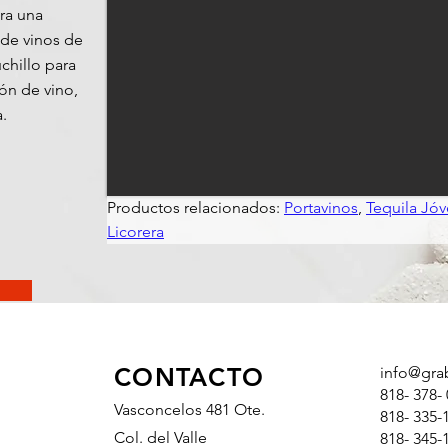
ra una
 de vinos de
chillo para
pón de vino,
.
Productos relacionados: 
Portavinos
, 
Tequila Jóv
Licorera
CONTACTO
info@gra
818- 378- 
Vasconcelos 481 Ote.
818- 335-
Col. del Valle
818- 34