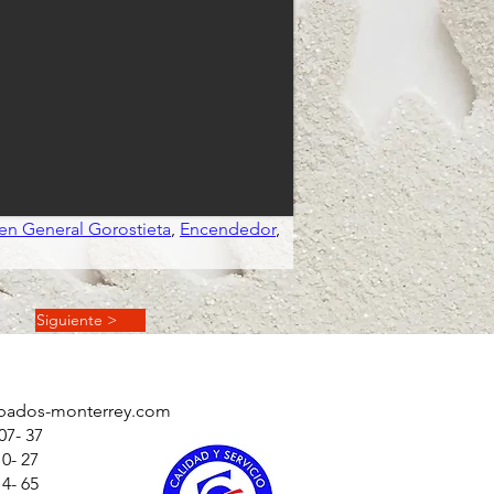
en General Gorostieta
, 
Encendedor
, 
Siguiente >
bados-monterrey.com
07- 37
10- 27
5-14- 65