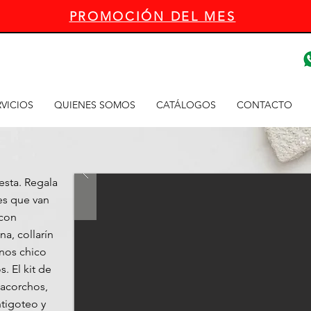
PROMOCIÓN DEL MES
VICIOS
QUIENES SOMOS
CATÁLOGOS
CONTACTO
esta. Regala
les que van
 con
na, collarín
inos chico
. El kit de
cacorchos,
ntigoteo y