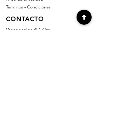
Términos y Condiciones
CONTACTO
Vasconcelos 481 Ote.
Col. del Valle
San Pedro Garza García, NL
66220 México
info@grabados-monterrey.com
818- 378- 07- 37
818- 335-10- 27
818- 345-14- 65
812-636-90-32
Preguntas Frecuentes