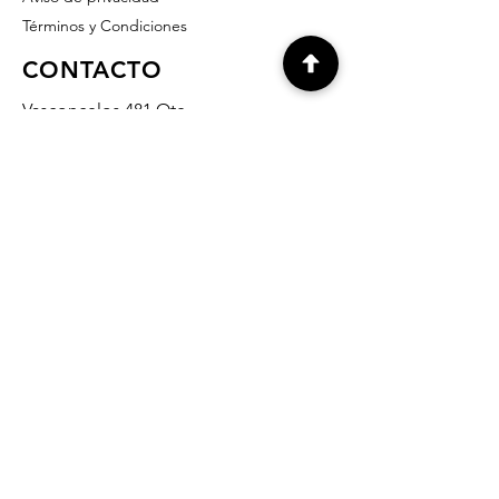
Términos y Condiciones
CONTACTO
Vasconcelos 481 Ote.
Col. del Valle
San Pedro Garza García, NL
66220 México
info@grabados-monterrey.com
818- 378- 07- 37
818- 335-10- 27
818- 345-14- 65
812-636-90-32
Preguntas Frecuentes