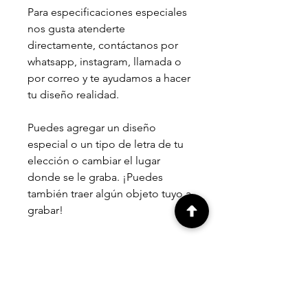
Para especificaciones especiales
nos gusta atenderte
directamente, contáctanos por
whatsapp, instagram, llamada o
por correo y te ayudamos a hacer
tu diseño realidad.
Puedes agregar un diseño
especial o un tipo de letra de tu
elección o cambiar el lugar
donde se le graba. ¡Puedes
también traer algún objeto tuyo a
grabar!
¿CÓMO SE GRABA?
UBICACIÓN
MÁS SOBRE EL GRABADO
En este producto el grabado se hace