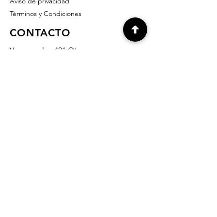
Aviso de privacidad
Términos y Condiciones
CONTACTO
Vasconcelos 481 Ote.
Col. del Valle
San Pedro Garza García, NL
66220 México
info@grabados-monterrey.com
818- 378- 07- 37
818- 335-10- 27
818- 345-14- 65
812-636-90-32
Preguntas Frecuentes