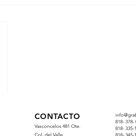
CONTACTO
info@gra
818- 378- 
Vasconcelos 481 Ote.
818- 335-
Col. del Valle
818- 34