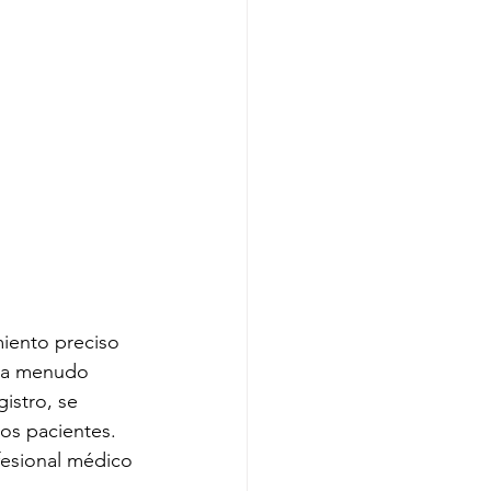
iento preciso 
, a menudo 
istro, se 
los pacientes. 
fesional médico 