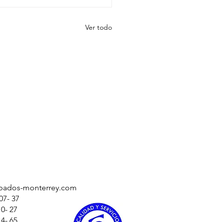
Ver todo
bados-monterrey.com
07- 37
10- 27
5-14- 65