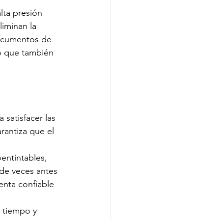
lta presión 
iminan la 
documentos de 
no que también 
 satisfacer las 
rantiza que el 
entintables, 
de veces antes 
enta confiable 
r tiempo y 