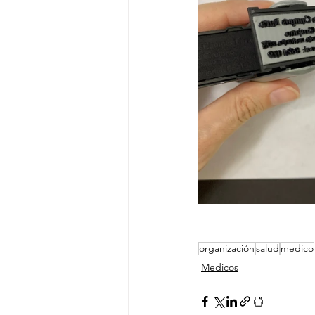
organización
salud
medico
Medicos