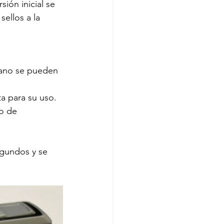
sión inicial se 
ellos a la 
mano se pueden 
ta para su uso.
o de 
gundos y se 